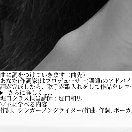
曲に詞をつけていきます（曲先）
あなた(作詞家)はプロデューサー(講師)のアド
詞が完成したら、歌手が歌入れをして作品をレコ
さらに詳しく……
堀口クラス
担当講師：堀口和男
▽主に学べる内容
作詞、シンガーソングライター(作曲､作詞､ボーカ