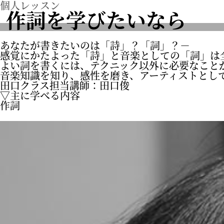
個人レッスン
作詞
を学びたいなら
あなたが書きたいのは「詩」？「詞」？－
感覚にかたよった「詩」と音楽としての「詞」は
よい詞を書くには、テクニック以外に必要なこと
音楽知識を知り、感性を磨き、アーティストとし
田口クラス
担当講師：田口俊
▽主に学べる内容
作詞