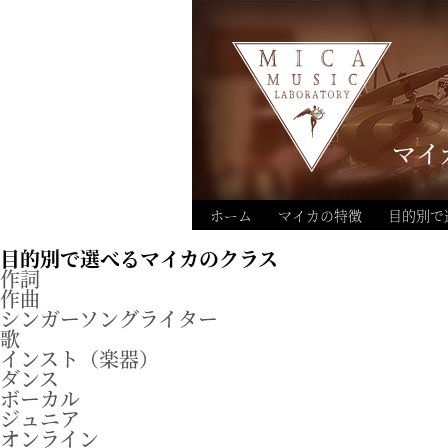
マイ
ホーム
マイカの特徴
目的別で
目的別で選べる
マイカのクラス
作詞
作曲
シンガーソングライター
歌
インスト（楽器）
ダンス
ボーカル
ジュニア
オンライン